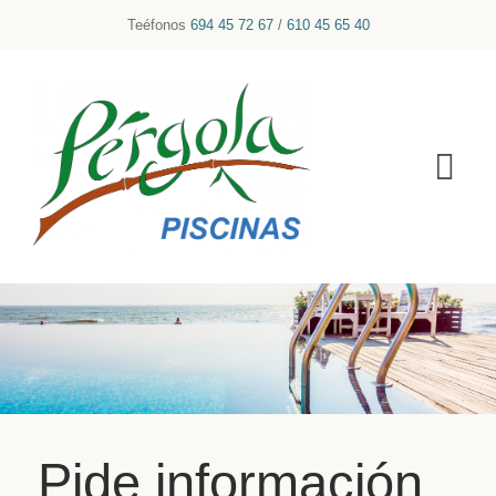
Skip
Teéfonos
694 45 72 67
/
610 45 65 40
to
content
Tog
Nav
INICIO
SOBRE NOSOTROS
SERVICIOS
GALERÍA
Pide información
CONTACTO