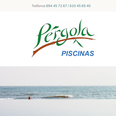
Skip
Teéfonos
694 45 72 67
/
610 45 65 40
to
content