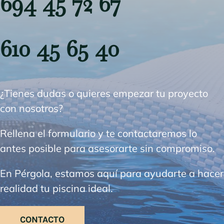
694 45 72 67
610 45 65 40
¿Tienes dudas o quieres empezar tu proyecto
con nosotros?
Rellena el formulario y te contactaremos lo
antes posible para asesorarte sin compromiso.
En Pérgola, estamos aquí para ayudarte a hacer
realidad tu piscina ideal.
CONTACTO