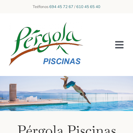
Skip
Teéfonos
694 45 72 67
/
610 45 65 40
to
content
Tog
Nav
INICIO
SOBRE NOSOTROS
SERVICIOS
GALERÍA
Pérgola Piscinas
CONTACTO