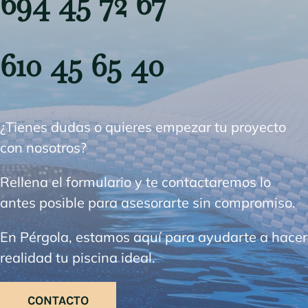
694 45 72 67
610 45 65 40
¿Tienes dudas o quieres empezar tu proyecto
con nosotros?
Rellena el formulario y te contactaremos lo
antes posible para asesorarte sin compromiso.
En Pérgola, estamos aquí para ayudarte a hacer
realidad tu piscina ideal.
CONTACTO