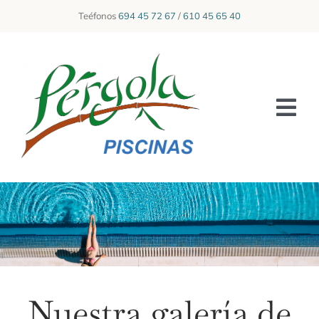
Skip
Teéfonos
694 45 72 67
/
610 45 65 40
to
content
Tog
Nav
INICIO
SOBRE NOSOTROS
SERVICIOS
GALERÍA
Nuestra galería de
CONTACTO